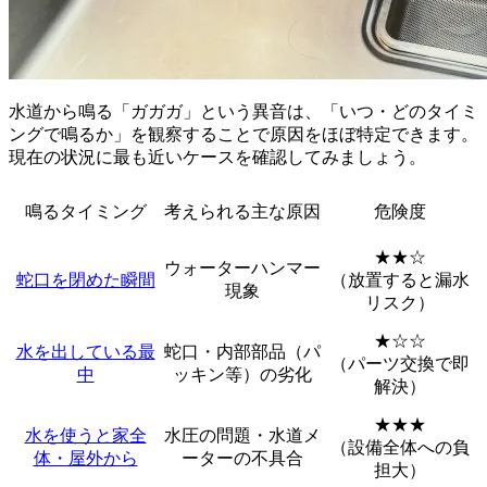
水道から鳴る「ガガガ」という異音は、「いつ・どのタイミ
ングで鳴るか」を観察することで原因をほぼ特定できます。
現在の状況に最も近いケースを確認してみましょう。
鳴るタイミング
考えられる主な原因
危険度
★★☆
ウォーターハンマー
蛇口を閉めた瞬間
（放置すると漏水
現象
リスク）
★☆☆
水を出している最
蛇口・内部部品（パ
（パーツ交換で即
中
ッキン等）の劣化
解決）
★★★
水を使うと家全
水圧の問題・水道メ
（設備全体への負
体・屋外から
ーターの不具合
担大）