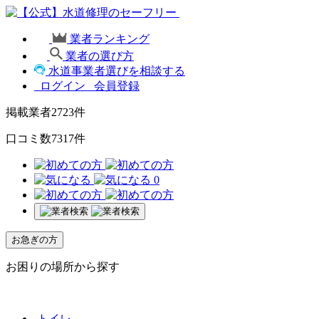
業者ランキング
業者の選び方
水道事業者選びを相談する
ログイン
会員登録
掲載業者
2723
件
口コミ数
7317
件
0
お急ぎの方
お困りの場所から探す
トイレ