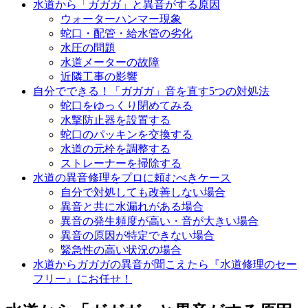
水道から「ガガガ」と異音がする原因
ウォーターハンマー現象
蛇口・配管・給水管の劣化
水圧の問題
水道メーターの故障
近隣工事の影響
自分でできる！「ガガガ」音を直す5つの対処法
蛇口をゆっくり閉めてみる
水撃防止器を設置する
蛇口のパッキンを交換する
水道の元栓を調整する
ストレーナーを掃除する
水道の異音修理をプロに頼むべきケース
自分で対処しても改善しない場合
異音と共に水漏れがある場合
異音の発生頻度が高い・音が大きい場合
異音の原因が特定できない場合
緊急性の高い状況の場合
水道からガガガの異音が聞こえたら『水道修理のセー
フリー』にお任せ！