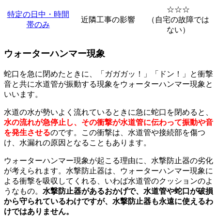
☆☆☆
特定の日中・時間
近隣工事の影響
（自宅の故障では
帯のみ
ない）
ウォーターハンマー現象
蛇口を急に閉めたときに、「ガガガッ！」「ドン！」と衝撃
音と共に水道管が振動する現象をウォーターハンマー現象と
いいます。
水道の水が勢いよく流れているときに急に蛇口を閉めると、
水の流れが急停止し、その衝撃が水道管に伝わって振動や音
を発生させる
のです。この衝撃は、水道管や接続部を傷つ
け、水漏れの原因となることもあります。
ウォーターハンマー現象が起こる理由に、水撃防止器の劣化
が考えられます。水撃防止器は、ウォーターハンマー現象に
よる衝撃を吸収してくれる、いわば水道管のクッションのよ
うなもの。
水撃防止器があるおかげで、水道管や蛇口が破損
から守られているわけですが、水撃防止器も永遠に使えるわ
けではありません。