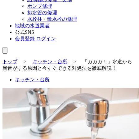
ポンプ修理
排水管の修理
水栓柱・散水栓の修理
地域の水道業者
公式SNS
会員登録
ログイン
トップ
>
キッチン・台所
>
「ガガガ！」水道から
異音がする原因と今すぐできる対処法を徹底解説！
キッチン・台所