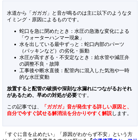
水道から「ガガガ」と音が鳴るのは主に以下のようなタ
イミング・原因によるものです。
蛇口を急に閉めたとき：水圧の急激な変化による
「ウォーターハンマー現象」
水を出している最中ずっと：蛇口内部のパーツ
（パッキンなど）の劣化・振動
水圧が高すぎる・不安定なとき：給水管や減圧弁
の調整不良・故障
工事後や断水直後：配管内に混入した気泡や一時
的な水圧変動
放置すると配管の破損や深刻な水漏れにつながるおそれ
があるため、早めの対処が必要
です。
この記事では、
「ガガガ」音が発生する詳しい原因と、
自分で今すぐ試せる解消法を分かりやすく解説
します。
「すぐに音を止めたい」「原因がわからず不安」という方