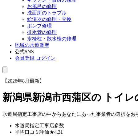
お風呂の修理
洗面所のトラブル
給湯器の修理・交換
ポンプ修理
排水管の修理
水栓柱・散水栓の修理
地域の水道業者
公式SNS
会員登録
ログイン
【2026年8月最新】
新潟県新潟市西蒲区
の トイ
水道局指定工事店の中からあなたにあった事業者の選択をお
水道局指定工事店
多数
平均口コミ評価
★4.31