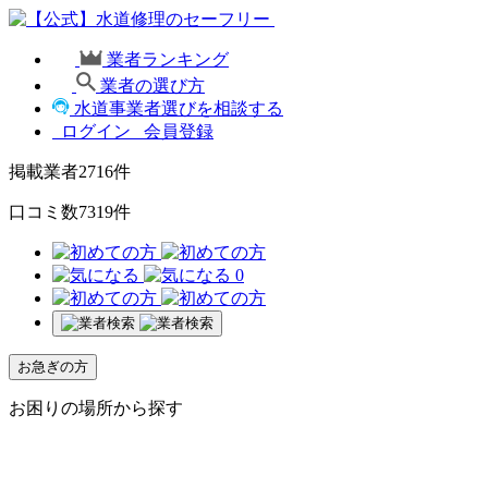
業者ランキング
業者の選び方
水道事業者選びを相談する
ログイン
会員登録
掲載業者
2716
件
口コミ数
7319
件
0
お急ぎの方
お困りの場所から探す