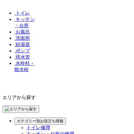
トイレ
キッチン
・台所
お風呂
洗面所
給湯器
ポンプ
排水管
水栓柱・
散水栓
エリアから探す
カテゴリー別お役立ち情報
トイレ修理
キッチン・台所の修理