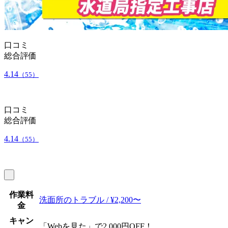
口コミ
総合評価
4.14
（55）
口コミ
総合評価
4.14
（55）
作業料
洗面所のトラブル / ¥2,200〜
金
キャン
「Webを見た」で2,000円OFF！