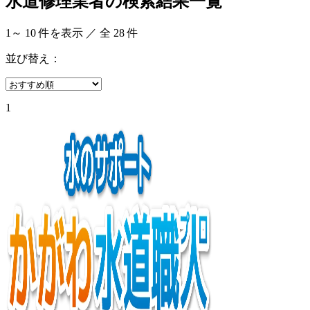
水道修理業者の検索結果一覧
1
～
10
件を表示 ／ 全
28
件
並び替え：
1