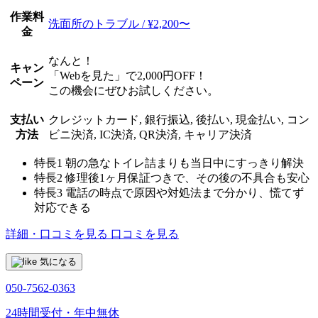
作業料
洗面所のトラブル / ¥2,200〜
金
なんと！
キャン
「Webを見た」で2,000円OFF！
ペーン
この機会にぜひお試しください。
支払い
クレジットカード, 銀行振込, 後払い, 現金払い, コン
方法
ビニ決済, IC決済, QR決済, キャリア決済
特長1
朝の急なトイレ詰まりも当日中にすっきり解決
特長2
修理後1ヶ月保証つきで、その後の不具合も安心
特長3
電話の時点で原因や対処法まで分かり、慌てず
対応できる
詳細・口コミを見る
口コミを見る
気になる
050-7562-0363
24時間受付・年中無休