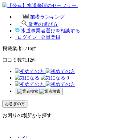
業者ランキング
業者の選び方
水道事業者選びを相談する
ログイン
会員登録
掲載業者
2716
件
口コミ数
7112
件
0
お急ぎの方
お困りの場所から探す
トイレ