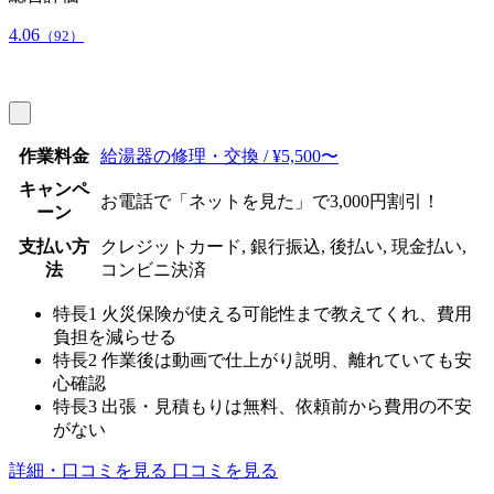
4.06
（92）
作業料金
給湯器の修理・交換 / ¥5,500〜
キャンペ
お電話で「ネットを見た」で3,000円割引！
ーン
支払い方
クレジットカード, 銀行振込, 後払い, 現金払い,
法
コンビニ決済
特長1
火災保険が使える可能性まで教えてくれ、費用
負担を減らせる
特長2
作業後は動画で仕上がり説明、離れていても安
心確認
特長3
出張・見積もりは無料、依頼前から費用の不安
がない
詳細・口コミを見る
口コミを見る