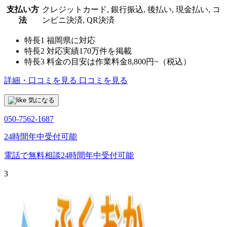
支払い方
クレジットカード, 銀行振込, 後払い, 現金払い, コ
法
ンビニ決済, QR決済
特長1
福岡県に対応
特長2
対応実績170万件を掲載
特長3
料金の目安は作業料金8,800円~（税込）
詳細・口コミを見る
口コミを見る
気になる
050-7562-1687
24時間年中受付可能
電話で無料相談
24時間年中受付可能
3