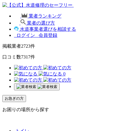
業者ランキング
業者の選び方
水道事業者選びを相談する
ログイン
会員登録
掲載業者
2723
件
口コミ数
7317
件
0
お急ぎの方
お困りの場所から探す
トイレ