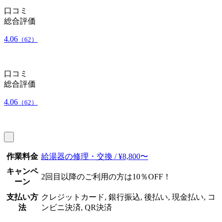
口コミ
総合評価
4.06
（62）
口コミ
総合評価
4.06
（62）
作業料金
給湯器の修理・交換 / ¥8,800〜
キャンペ
2回目以降のご利用の方は10％OFF！
ーン
支払い方
クレジットカード, 銀行振込, 後払い, 現金払い, コ
法
ンビニ決済, QR決済