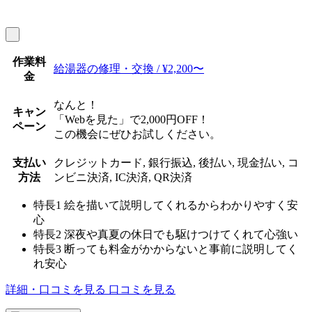
作業料
給湯器の修理・交換 / ¥2,200〜
金
なんと！
キャン
「Webを見た」で2,000円OFF！
ペーン
この機会にぜひお試しください。
支払い
クレジットカード, 銀行振込, 後払い, 現金払い, コ
方法
ンビニ決済, IC決済, QR決済
特長1
絵を描いて説明してくれるからわかりやすく安
心
特長2
深夜や真夏の休日でも駆けつけてくれて心強い
特長3
断っても料金がかからないと事前に説明してく
れ安心
詳細・口コミを見る
口コミを見る