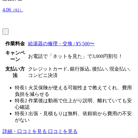
4.06
（92）
作業料金
給湯器の修理・交換 / ¥5,500〜
キャンペ
お電話で「ネットを見た」で3,000円割引！
ーン
支払い方
クレジットカード, 銀行振込, 後払い, 現金払い,
法
コンビニ決済
特長1
火災保険が使える可能性まで教えてくれ、費用
負担を減らせる
特長2
作業後は動画で仕上がり説明、離れていても安
心確認
特長3
出張・見積もりは無料、依頼前から費用の不安
がない
詳細・口コミを見る
口コミを見る