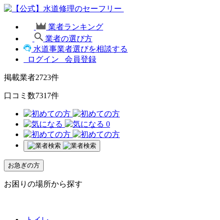
業者ランキング
業者の選び方
水道事業者選びを相談する
ログイン
会員登録
掲載業者
2723
件
口コミ数
7317
件
0
お急ぎの方
お困りの場所から探す
トイレ