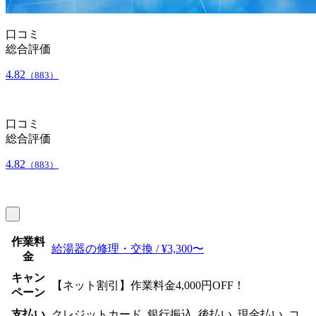
口コミ
総合評価
4.82
（883）
口コミ
総合評価
4.82
（883）
作業料
給湯器の修理・交換 / ¥3,300〜
金
キャン
【ネット割引】作業料金4,000円OFF！
ペーン
支払い
クレジットカード, 銀行振込, 後払い, 現金払い, コ