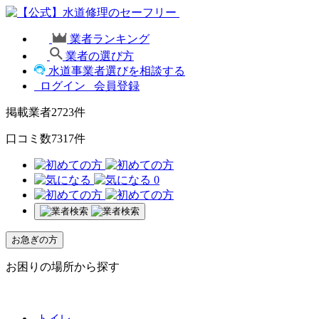
業者ランキング
業者の選び方
水道事業者選びを相談する
ログイン
会員登録
掲載業者
2723
件
口コミ数
7317
件
0
お急ぎの方
お困りの場所から探す
トイレ