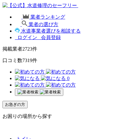
業者ランキング
業者の選び方
水道事業者選びを相談する
ログイン
会員登録
掲載業者
2723
件
口コミ数
7319
件
0
お急ぎの方
お困りの場所から探す
トイレ