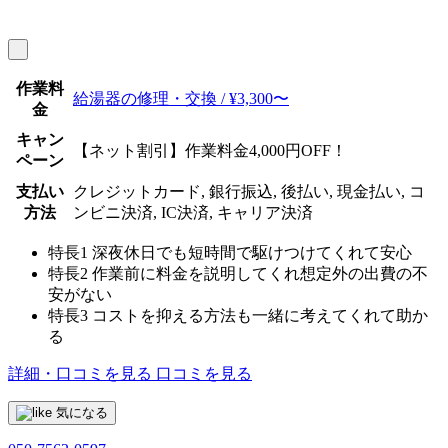
作業料
給湯器の修理・交換 / ¥3,300〜
金
キャン
【ネット割引】作業料金4,000円OFF！
ペーン
支払い
クレジットカード, 銀行振込, 後払い, 現金払い, コ
方法
ンビニ決済, IC決済, キャリア決済
特長1
深夜休日でも短時間で駆けつけてくれて安心
特長2
作業前に料金を説明してくれ想定外の出費の不
安がない
特長3
コストを抑える方法も一緒に考えてくれて助か
る
詳細・口コミを見る
口コミを見る
気になる