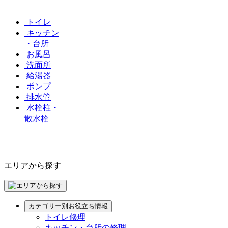
トイレ
キッチン
・台所
お風呂
洗面所
給湯器
ポンプ
排水管
水栓柱・
散水栓
エリアから探す
カテゴリー別お役立ち情報
トイレ修理
キッチン・台所の修理