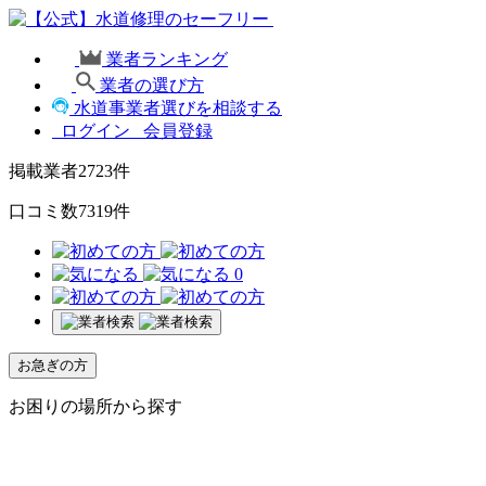
業者ランキング
業者の選び方
水道事業者選びを相談する
ログイン
会員登録
掲載業者
2723
件
口コミ数
7319
件
0
お急ぎの方
お困りの場所から探す