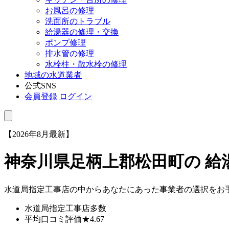
お風呂の修理
洗面所のトラブル
給湯器の修理・交換
ポンプ修理
排水管の修理
水栓柱・散水栓の修理
地域の水道業者
公式SNS
会員登録
ログイン
【2026年8月最新】
神奈川県足柄上郡松田町
の 
水道局指定工事店の中からあなたにあった事業者の選択をお
水道局指定工事店
多数
平均口コミ評価
★4.67