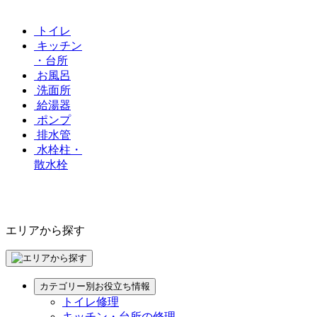
トイレ
キッチン
・台所
お風呂
洗面所
給湯器
ポンプ
排水管
水栓柱・
散水栓
エリアから探す
カテゴリー別お役立ち情報
トイレ修理
キッチン・台所の修理