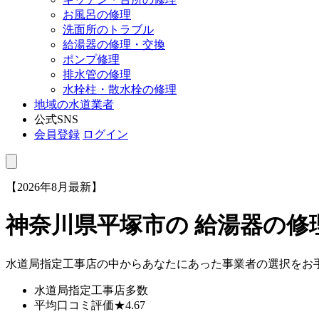
お風呂の修理
洗面所のトラブル
給湯器の修理・交換
ポンプ修理
排水管の修理
水栓柱・散水栓の修理
地域の水道業者
公式SNS
会員登録
ログイン
【2026年8月最新】
神奈川県平塚市
の 給湯器の
水道局指定工事店の中からあなたにあった事業者の選択をお
水道局指定工事店
多数
平均口コミ評価
★4.67