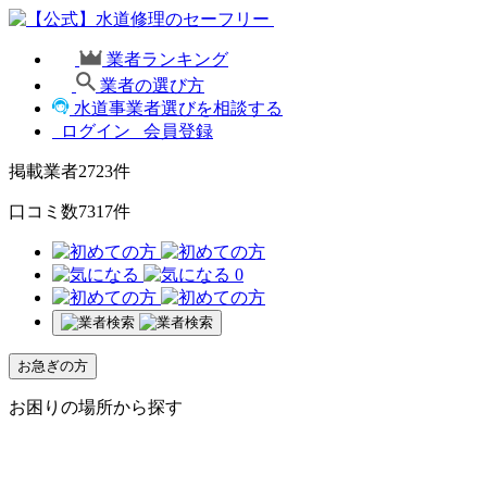
業者ランキング
業者の選び方
水道事業者選びを相談する
ログイン
会員登録
掲載業者
2723
件
口コミ数
7317
件
0
お急ぎの方
お困りの場所から探す