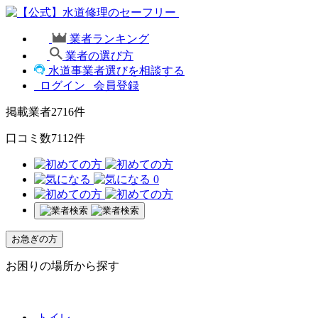
業者ランキング
業者の選び方
水道事業者選びを相談する
ログイン
会員登録
掲載業者
2716
件
口コミ数
7112
件
0
お急ぎの方
お困りの場所から探す
トイレ