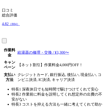
口コミ
総合評価
4.82
（884）
作業料
給湯器の修理・交換 / ¥3,300〜
金
キャン
【ネット割引】作業料金4,000円OFF！
ペーン
支払い
クレジットカード, 銀行振込, 後払い, 現金払い, コ
方法
ンビニ決済, IC決済, キャリア決済
特長1
深夜休日でも短時間で駆けつけてくれて安心
特長2
作業前に料金を説明してくれ想定外の出費の不
安がない
特長3
コストを抑える方法も一緒に考えてくれて助か