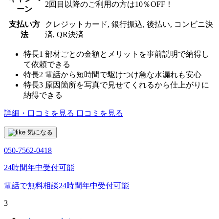
2回目以降のご利用の方は10％OFF！
ーン
支払い方
クレジットカード, 銀行振込, 後払い, コンビニ決
法
済, QR決済
特長1
部材ごとの金額とメリットを事前説明で納得し
て依頼できる
特長2
電話から短時間で駆けつけ急な水漏れも安心
特長3
原因箇所を写真で見せてくれるから仕上がりに
納得できる
詳細・口コミを見る
口コミを見る
気になる
050-7562-0418
24時間年中受付可能
電話で無料相談
24時間年中受付可能
3