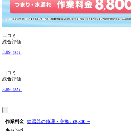
口コミ
総合評価
3.89
（85）
口コミ
総合評価
3.89
（85）
作業料金
給湯器の修理・交換 / ¥8,800〜
キャンペ