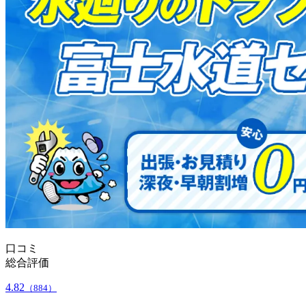
口コミ
総合評価
4.82
（884）