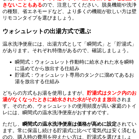
きないこともある
ので、注意してください。脱臭機能や洗浄
の種類、省エネモードなど、より多くの機能が欲しい方は壁
リモコンタイプを選びましょう。
ウォシュレットの出湯方式で選ぶ
温水洗浄便座には、出湯方式として「瞬間式」と「貯湯式」
があります。それぞれ特徴があるので、確認しましょう。
瞬間式：ウォシュレット作動時に給水された水を瞬時
に温めてから放出する仕組み
貯湯式：ウォシュレット専用のタンクに溜めてあるお
湯を放出する仕組み
どちらの方式もお湯を使用しますが、
貯湯式はタンク内のお
湯がなくなったときに給水された水がそのまま放出
されま
す。そのため、ウォシュレットの使用頻度が高い家庭のトイ
レには、瞬間式の温水洗浄便座がおすすめです。
ただし、
瞬間式の温水洗浄便座は価格が高めに設定
されてい
ます。常に保温し続ける貯湯式に比べて電気代は安く済むも
のの、購入時の費用を抑えたい方は、貯湯式を選びましょ