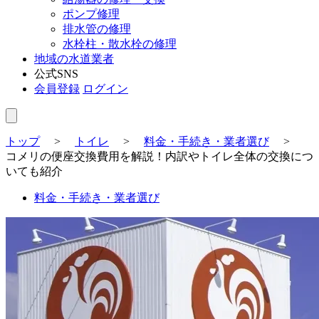
ポンプ修理
排水管の修理
水栓柱・散水栓の修理
地域の水道業者
公式SNS
会員登録
ログイン
トップ
>
トイレ
>
料金・手続き・業者選び
>
コメリの便座交換費用を解説！内訳やトイレ全体の交換につ
いても紹介
料金・手続き・業者選び