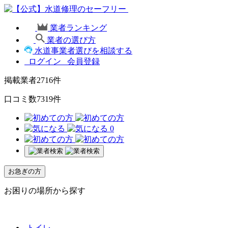
業者ランキング
業者の選び方
水道事業者選びを相談する
ログイン
会員登録
掲載業者
2716
件
口コミ数
7319
件
0
お急ぎの方
お困りの場所から探す
トイレ