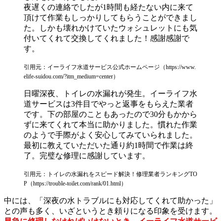
夜遅くの連絡でしたが1時間も経たない内に来て
頂けて作業もしっかりしてもらうことができまし
た。しかも壊れかけていたウォシュレットにも気
付いてくれて交換してくれました！感謝感謝で
す。
引用元：イーライフ水道サービス公式ホームページ（https://www.
elife-suidou.com/?itm_medium=center）
日曜深夜、トイレの水漏れが発生。イーライフ水
道サービスは3件目でやっと返事をもらえた業者
です。下の部屋のこともあったので30分もかから
ずに来てくれて本当に助かりました。慣れた作業
のようで手際がよく安心してみていられました。
最初に教えていただいた通り約1時間で作業は終
了。完璧な修理に感謝しています。
引用元：トイレの水漏れをスピード解決！修理業者ランキングTO
P（https://trouble-toilet.com/rank/01.html）
中には、「深夜の水トラブルにも対応してくれて助かった」
との声も多く、いざというとき頼りになる印象を受けます。