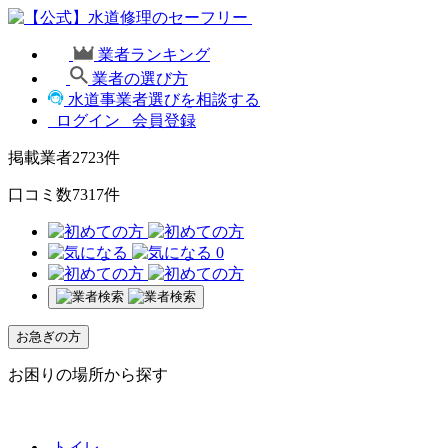
業者ランキング
業者の選び方
水道事業者選びを相談する
ログイン
会員登録
掲載業者
2723
件
口コミ数
7317
件
0
お急ぎの方
お困りの場所から探す
トイレ