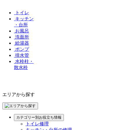
トイレ
キッチン
・台所
お風呂
洗面所
給湯器
ポンプ
排水管
水栓柱・
散水栓
エリアから探す
カテゴリー別お役立ち情報
トイレ修理
キッチン・台所の修理