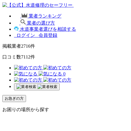
業者ランキング
業者の選び方
水道事業者選びを相談する
ログイン
会員登録
掲載業者
2716
件
口コミ数
7112
件
0
お急ぎの方
お困りの場所から探す