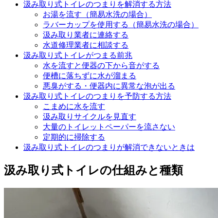
汲み取り式トイレのつまりを解消する方法
お湯を流す（簡易水洗の場合）
ラバーカップを使用する（簡易水洗の場合）
汲み取り業者に連絡する
水道修理業者に相談する
汲み取り式トイレがつまる前兆
水を流すと便器の下から音がする
便槽に落ちずに水が溜まる
悪臭がする・便器内に異常な泡が出る
汲み取り式トイレのつまりを予防する方法
こまめに水を流す
汲み取りサイクルを見直す
大量のトイレットペーパーを流さない
定期的に掃除する
汲み取り式トイレのつまりが解消できないときは
汲み取り式トイレの仕組みと種類