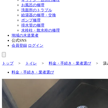
お風呂の修理
洗面所のトラブル
給湯器の修理・交換
ポンプ修理
排水管の修理
水栓柱・散水栓の修理
地域の水道業者
公式SNS
会員登録
ログイン
トップ
>
トイレ
>
料金・手続き・業者選び
>
汲
料金・手続き・業者選び