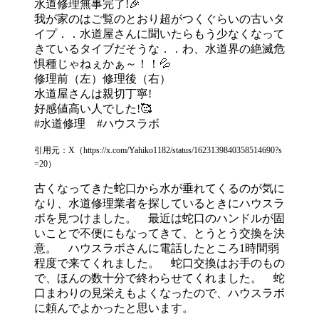
水道修理無事完了!🎉
我が家のはご覧のとおり超がつくぐらいの古いタ
イプ．．水道屋さんに聞いたらもう少なくなって
きているタイブだそうな．．わ、水道界の絶滅危
惧種じゃねぇかぁ～！！💦
修理前（左）修理後（右）
水道屋さんは親切丁寧!
好感値高い人でした!🥰
#水道修理 #ハウスラボ
引用元：X（https://x.com/Yahiko1182/status/1623139840358514690?s
=20）
古くなってきた蛇口から水が垂れてくるのが気に
なり、水道修理業者を探しているときにハウスラ
ボを見つけました。 最近は蛇口のハンドルが固
いことで不便にもなってきて、とうとう交換を決
意。 ハウスラボさんに電話したところ1時間弱
程度で来てくれました。 蛇口交換はお手のもの
で、ほんの数十分で終わらせてくれました。 蛇
口まわりの見栄えもよくなったので、ハウスラボ
に頼んでよかったと思います。