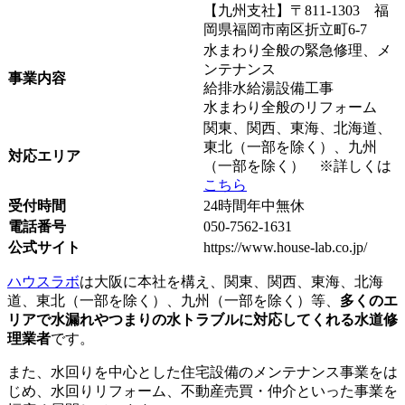
【九州支社】〒811-1303 福
岡県福岡市南区折立町6-7
水まわり全般の緊急修理、メ
ンテナンス
事業内容
給排水給湯設備工事
水まわり全般のリフォーム
関東、関西、東海、北海道、
東北（一部を除く）、九州
対応エリア
（一部を除く） ※詳しくは
こちら
受付時間
24時間年中無休
電話番号
050-7562-1631
公式サイト
https://www.house-lab.co.jp/
ハウスラボ
は大阪に本社を構え、関東、関西、東海、北海
道、東北（一部を除く）、九州（一部を除く）等、
多くのエ
リアで水漏れやつまりの水トラブルに対応してくれる水道修
理業者
です。
また、水回りを中心とした住宅設備のメンテナンス事業をは
じめ、水回りリフォーム、不動産売買・仲介といった事業を