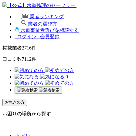
業者ランキング
業者の選び方
水道事業者選びを相談する
ログイン
会員登録
掲載業者
2716
件
口コミ数
7112
件
0
お急ぎの方
お困りの場所から探す
トイレ