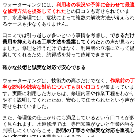
ウォーターキングには、
利用者の状況や予算に合わせて最適
な修理方法を提案してくれた
との口コミも寄せられていま
す。水道修理では、症状によって複数の解決方法が考えられ
るケースも少なくありません。
口コミでは引っ越しが多いという事情を考慮し、
できるだけ
費用を抑えられる工事方法を提案してくれた
との声が見られ
ました。修理を行うだけではなく、利用者の立場に立って提
案してくれるため、納得感を持って依頼できます。
確かな技術と誠実な対応で安心できる
ウォーターキングは、技術力の高さだけでなく、
作業前の丁
寧な説明や誠実な対応についても良い口コミ
が集まっていま
す。実際に利用した方からは、修理内容や作業工程をわかり
やすく説明してくれたため、安心して任せられたという声が
寄せられていました。
また、修理後の仕上がりにも満足しているという口コミが多
く見られます。水道修理では、専門知識がないと作業内容を
判断しにくいからこそ、
説明の丁寧さや誠実な対応を重視し
たい方に向いている
業者といえるでしょう。