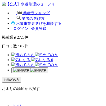
業者ランキング
業者の選び方
水道事業者選びを相談する
ログイン
会員登録
掲載業者
2723
件
口コミ数
7317
件
0
お急ぎの方
お困りの場所から探す
トイレ