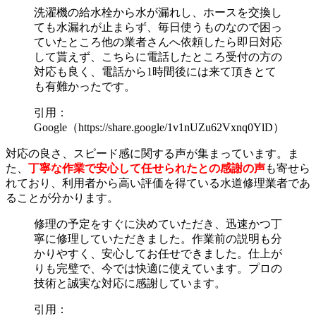
洗濯機の給水栓から水が漏れし、ホースを交換し
ても水漏れが止まらず、毎日使うものなので困っ
ていたところ他の業者さんへ依頼したら即日対応
して貰えず、こちらに電話したところ受付の方の
対応も良く、電話から1時間後には来て頂きとて
も有難かったです。
引用：
Google（https://share.google/1v1nUZu62Vxnq0YlD）
対応の良さ、スピード感に関する声が集まっています。ま
た、
丁寧な作業で安心して任せられたとの感謝の声
も寄せら
れており、利用者から高い評価を得ている水道修理業者であ
ることが分かります。
修理の予定をすぐに決めていただき、迅速かつ丁
寧に修理していただきました。作業前の説明も分
かりやすく、安心してお任せできました。仕上が
りも完璧で、今では快適に使えています。プロの
技術と誠実な対応に感謝しています。
引用：