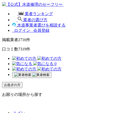
業者ランキング
業者の選び方
水道事業者選びを相談する
ログイン
会員登録
掲載業者
2716
件
口コミ数
7319
件
0
お急ぎの方
お困りの場所から探す
トイレ