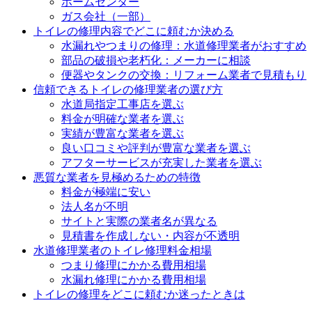
ホームセンター
ガス会社（一部）
トイレの修理内容でどこに頼むか決める
水漏れやつまりの修理：水道修理業者がおすすめ
部品の破損や老朽化：メーカーに相談
便器やタンクの交換：リフォーム業者で見積もり
信頼できるトイレの修理業者の選び方
水道局指定工事店を選ぶ
料金が明確な業者を選ぶ
実績が豊富な業者を選ぶ
良い口コミや評判が豊富な業者を選ぶ
アフターサービスが充実した業者を選ぶ
悪質な業者を見極めるための特徴
料金が極端に安い
法人名が不明
サイトと実際の業者名が異なる
見積書を作成しない・内容が不透明
水道修理業者のトイレ修理料金相場
つまり修理にかかる費用相場
水漏れ修理にかかる費用相場
トイレの修理をどこに頼むか迷ったときは