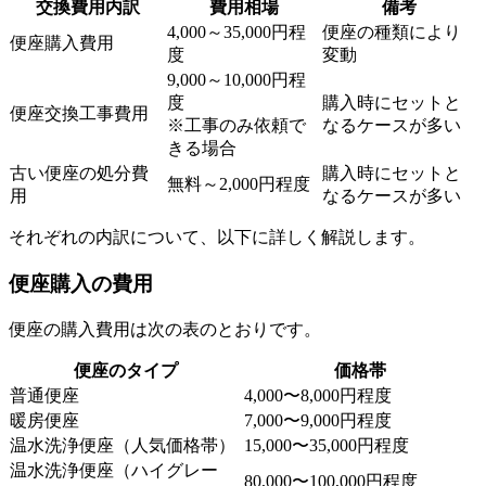
交換費用内訳
費用相場
備考
4,000～35,000円程
便座の種類により
便座購入費用
度
変動
9,000～10,000円程
度
購入時にセットと
便座交換工事費用
※工事のみ依頼で
なるケースが多い
きる場合
古い便座の処分費
購入時にセットと
無料～2,000円程度
用
なるケースが多い
それぞれの内訳について、以下に詳しく解説します。
便座購入の費用
便座の購入費用は次の表のとおりです。
便座のタイプ
価格帯
普通便座
4,000〜8,000円程度
暖房便座
7,000〜9,000円程度
温水洗浄便座（人気価格帯）
15,000〜35,000円程度
温水洗浄便座（ハイグレー
80,000〜100,000円程度