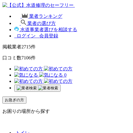
業者ランキング
業者の選び方
水道事業者選びを相談する
ログイン
会員登録
掲載業者
2715
件
口コミ数
7106
件
0
お急ぎの方
お困りの場所から探す
トイレ