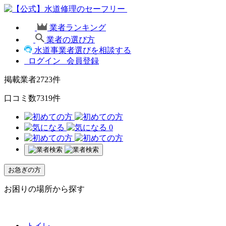
業者ランキング
業者の選び方
水道事業者選びを相談する
ログイン
会員登録
掲載業者
2723
件
口コミ数
7319
件
0
お急ぎの方
お困りの場所から探す
トイレ