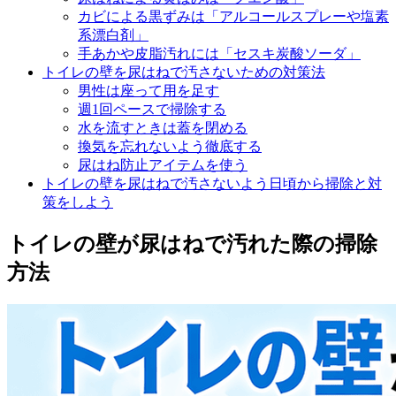
カビによる黒ずみは「アルコールスプレーや塩素
系漂白剤」
手あかや皮脂汚れには「セスキ炭酸ソーダ」
トイレの壁を尿はねで汚さないための対策法
男性は座って用を足す
週1回ペースで掃除する
水を流すときは蓋を閉める
換気を忘れないよう徹底する
尿はね防止アイテムを使う
トイレの壁を尿はねで汚さないよう日頃から掃除と対
策をしよう
トイレの壁が尿はねで汚れた際の掃除
方法