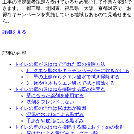
工事の指定業者認定を受けているため安心して作業を依頼で
きます。一都三県、北関東、福島県、大阪、京都対応で、お
得なキャンペーンを実施している地域もあるので見逃せませ
ん。
詳細を見る
記事の内容
トイレの壁が尿はねで汚れた際の掃除方法
1．クエン酸水をキッチンペーパーに吹きかける
2．壁の上側からクエン酸水で拭き掃除する
3．床や巾木もクエン酸水で拭き掃除する
トイレの壁の尿はねを掃除する際の注意点
壁に合った薬剤を使用する
洗剤をブレンドしない
トイレの壁の汚れは尿はねが原因
湿気や水はねによる黒ずみ
手あかや皮脂による黒ずみ
トイレの壁の尿はねを掃除する際におすすめの薬剤
尿はねによる黄ばみは「クエン酸」