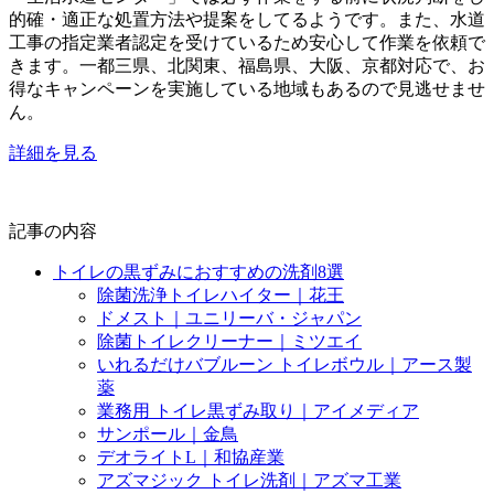
的確・適正な処置方法や提案をしてるようです。また、水道
工事の指定業者認定を受けているため安心して作業を依頼で
きます。一都三県、北関東、福島県、大阪、京都対応で、お
得なキャンペーンを実施している地域もあるので見逃せませ
ん。
詳細を見る
記事の内容
トイレの黒ずみにおすすめの洗剤8選
除菌洗浄トイレハイター｜花王
ドメスト｜ユニリーバ・ジャパン
除菌トイレクリーナー｜ミツエイ
いれるだけバブルーン トイレボウル｜アース製
薬
業務用 トイレ黒ずみ取り｜アイメディア
サンポール｜金鳥
デオライトL｜和協産業
アズマジック トイレ洗剤｜アズマ工業