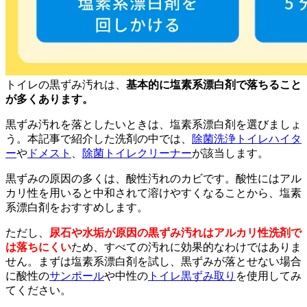
トイレの黒ずみ汚れは、
基本的に塩素系漂白剤で落ちること
が多くあります。
黒ずみ汚れを落としたいときは、塩素系漂白剤を選びましょ
う。本記事で紹介した洗剤の中では、
除菌洗浄トイレハイタ
ー
や
ドメスト
、
除菌トイレクリーナー
が該当します。
黒ずみの原因の多くは、酸性汚れのカビです。酸性にはアル
カリ性を用いると中和されて溶けやすくなることから、塩素
系漂白剤をおすすめします。
ただし、
尿石や水垢が原因の黒ずみ汚れはアルカリ性洗剤で
は落ちにくい
ため、すべての汚れに効果的なわけではありま
せん。まずは塩素系漂白剤を試し、黒ずみが落とせない場合
に酸性の
サンポール
や中性の
トイレ黒ずみ取り
を使用してみ
てください。