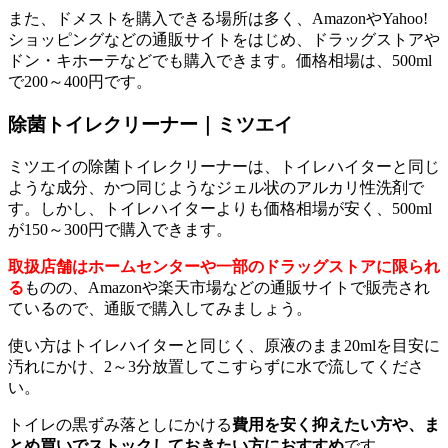
また、ドメストを購入できる場所は多く、AmazonやYahoo!
ショッピングなどの通販サイトをはじめ、ドラッグストアや
ドン・キホーテなどでも購入できます。価格相場は、500ml
で200～400円です。
除菌トイレクリーナー｜ミツエイ
ミツエイの除菌トイレクリーナーは、トイレハイターと同じ
ような成分、かつ同じようなジェル状のアルカリ性洗剤で
す。しかし、トイレハイターよりも価格相場が安く、500ml
が150～300円で購入できます。
取扱店舗はホームセンターや一部のドラッグストアに限られ
る
ものの、Amazonや楽天市場などの通販サイトで販売され
ているので、通販で購入してみましょう。
使い方はトイレハイターと同じく、原液のまま20mlを目安に
汚れにかけ、2～3分放置してこすらずに水で流してくださ
い。
トイレの黒ずみ落としにかける
費用を安く抑えたい方や、ま
とめ買いでストックしておきたい方におすすめ
です。