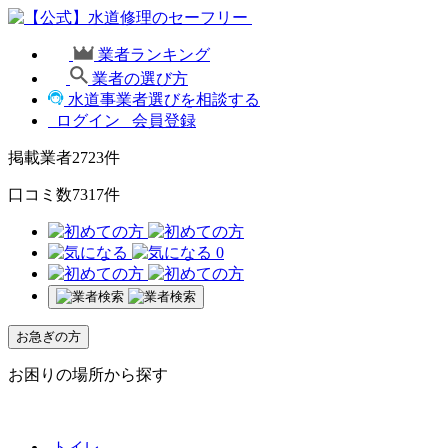
業者ランキング
業者の選び方
水道事業者選びを相談する
ログイン
会員登録
掲載業者
2723
件
口コミ数
7317
件
0
お急ぎの方
お困りの場所から探す
トイレ