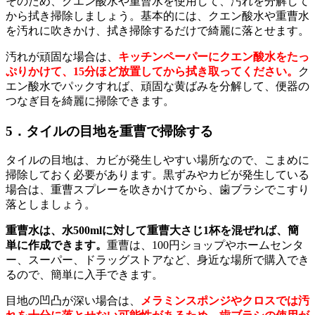
そのため、クエン酸水や重曹水を使用して、汚れを分解して
から拭き掃除しましょう。基本的には、クエン酸水や重曹水
を汚れに吹きかけ、拭き掃除するだけで綺麗に落とせます。
汚れが頑固な場合は、
キッチンペーパーにクエン酸水をたっ
ぷりかけて、15分ほど放置してから拭き取ってください。
ク
エン酸水でパックすれば、頑固な黄ばみを分解して、便器の
つなぎ目を綺麗に掃除できます。
5．タイルの目地を重曹で掃除する
タイルの目地は、カビが発生しやすい場所なので、こまめに
掃除しておく必要があります。黒ずみやカビが発生している
場合は、重曹スプレーを吹きかけてから、歯ブラシでこすり
落としましょう。
重曹水は、水500mlに対して重曹大さじ1杯を混ぜれば、簡
単に作成できます。
重曹は、100円ショップやホームセンタ
ー、スーパー、ドラッグストアなど、身近な場所で購入でき
るので、簡単に入手できます。
目地の凹凸が深い場合は、
メラミンスポンジやクロスでは汚