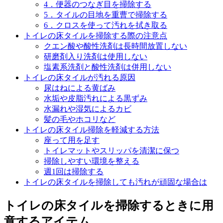
4．便器のつなぎ目を掃除する
5．タイルの目地を重曹で掃除する
6．クロスを使って汚れを拭き取る
トイレの床タイルを掃除する際の注意点
クエン酸や酸性洗剤は長時間放置しない
研磨剤入り洗剤は使用しない
塩素系洗剤と酸性洗剤は併用しない
トイレの床タイルが汚れる原因
尿はねによる黄ばみ
水垢や皮脂汚れによる黒ずみ
水漏れや湿気によるカビ
髪の毛やホコリなど
トイレの床タイル掃除を軽減する方法
座って用を足す
トイレマットやスリッパを清潔に保つ
掃除しやすい環境を整える
週1回は掃除する
トイレの床タイルを掃除しても汚れが頑固な場合は
トイレの床タイルを掃除するときに用
意するアイテム