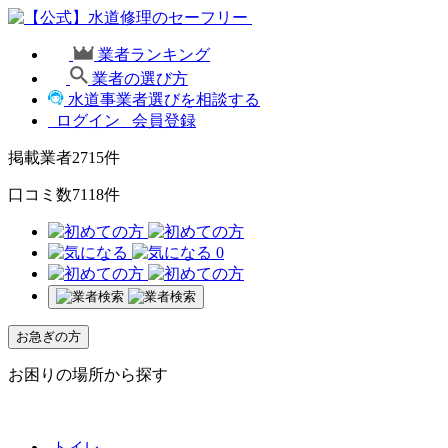
業者ランキング
業者の選び方
水道事業者選びを相談する
ログイン
会員登録
掲載業者
2715
件
口コミ数
7118
件
0
お急ぎの方
お困りの場所から探す
トイレ