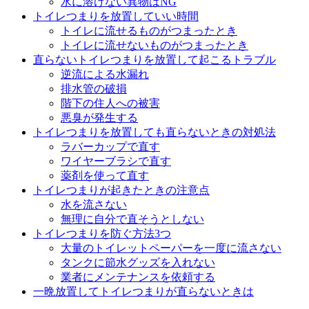
水に溶けない異物はNG
トイレつまりを放置していい時間
トイレに流せるものがつまったとき
トイレに流せないものがつまったとき
直らないトイレつまりを放置して起こるトラブル
逆流による水漏れ
排水管の破損
階下の住人への被害
悪臭が発生する
トイレつまりを放置しても直らないときの対処法
ラバーカップで直す
ワイヤーブラシで直す
薬剤を使って直す
トイレつまりが起きたときの注意点
水を流さない
無理に自分で直そうとしない
トイレつまりを防ぐ方法3つ
大量のトイレットペーパーを一度に流さない
タンクに節水グッズを入れない
業者にメンテナンスを依頼する
一晩放置してトイレつまりが直らないときは