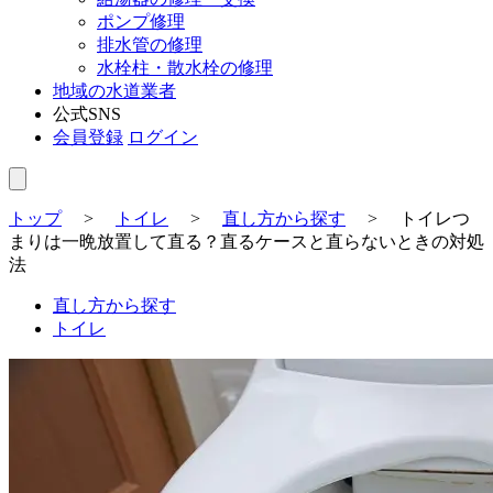
ポンプ修理
排水管の修理
水栓柱・散水栓の修理
地域の水道業者
公式SNS
会員登録
ログイン
トップ
>
トイレ
>
直し方から探す
>
トイレつ
まりは一晩放置して直る？直るケースと直らないときの対処
法
直し方から探す
トイレ