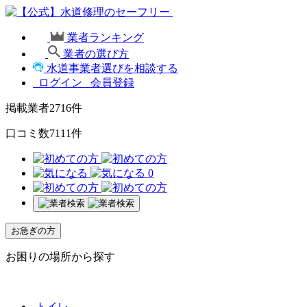
業者ランキング
業者の選び方
水道事業者選びを相談する
ログイン
会員登録
掲載業者
2716
件
口コミ数
7111
件
0
お急ぎの方
お困りの場所から探す
トイレ